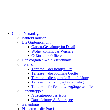
Garten-Neuanlage
Baufeld räumen
Die Gartenplanung
Garten-Gestaltung im Detail
Woher kommt das Wasser?
Gelände modellieren
Der Vorgarten – die Visitenkarte
Terrasse
Terrasse – der richtige Ort
Terrasse – die optimale Größe
Terrasse – die optimale Raumbildung
Terrase – der richtige Bodenbelag
Terrasse – fließende Übergänge schaffen
Gartentreppen
Außentreppe aus Holz
Bauanleitung Außentreppe
Gartenhaus
Planieren – die Praxis