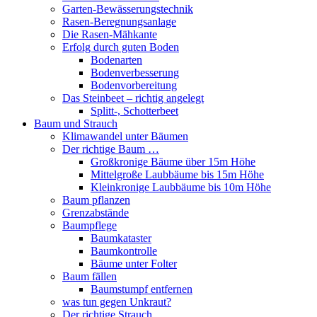
Garten-Bewässerungstechnik
Rasen-Beregnungsanlage
Die Rasen-Mähkante
Erfolg durch guten Boden
Bodenarten
Bodenverbesserung
Bodenvorbereitung
Das Steinbeet – richtig angelegt
Splitt-, Schotterbeet
Baum und Strauch
Klimawandel unter Bäumen
Der richtige Baum …
Großkronige Bäume über 15m Höhe
Mittelgroße Laubbäume bis 15m Höhe
Kleinkronige Laubbäume bis 10m Höhe
Baum pflanzen
Grenzabstände
Baumpflege
Baumkataster
Baumkontrolle
Bäume unter Folter
Baum fällen
Baumstumpf entfernen
was tun gegen Unkraut?
Der richtige Strauch