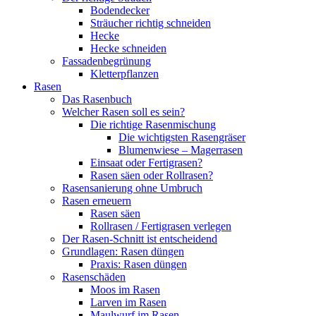
Bodendecker
Sträucher richtig schneiden
Hecke
Hecke schneiden
Fassadenbegrünung
Kletterpflanzen
Rasen
Das Rasenbuch
Welcher Rasen soll es sein?
Die richtige Rasenmischung
Die wichtigsten Rasengräser
Blumenwiese – Magerrasen
Einsaat oder Fertigrasen?
Rasen säen oder Rollrasen?
Rasensanierung ohne Umbruch
Rasen erneuern
Rasen säen
Rollrasen / Fertigrasen verlegen
Der Rasen-Schnitt ist entscheidend
Grundlagen: Rasen düngen
Praxis: Rasen düngen
Rasenschäden
Moos im Rasen
Larven im Rasen
Maulwurf im Rasen