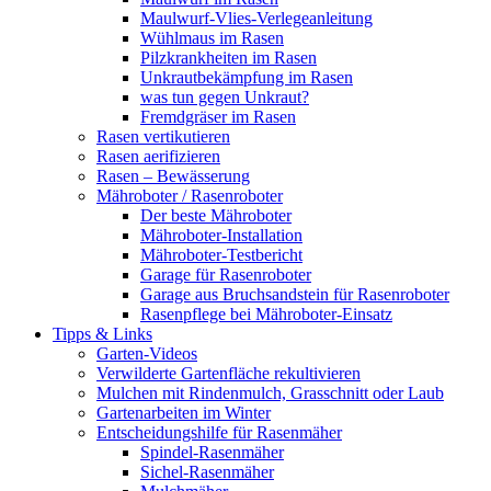
Maulwurf-Vlies-Verlegeanleitung
Wühlmaus im Rasen
Pilzkrankheiten im Rasen
Unkrautbekämpfung im Rasen
was tun gegen Unkraut?
Fremdgräser im Rasen
Rasen vertikutieren
Rasen aerifizieren
Rasen – Bewässerung
Mähroboter / Rasenroboter
Der beste Mähroboter
Mähroboter-Installation
Mähroboter-Testbericht
Garage für Rasenroboter
Garage aus Bruchsandstein für Rasenroboter
Rasenpflege bei Mähroboter-Einsatz
Tipps & Links
Garten-Videos
Verwilderte Gartenfläche rekultivieren
Mulchen mit Rindenmulch, Grasschnitt oder Laub
Gartenarbeiten im Winter
Entscheidungshilfe für Rasenmäher
Spindel-Rasenmäher
Sichel-Rasenmäher