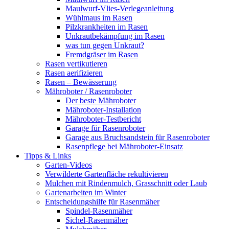
Maulwurf-Vlies-Verlegeanleitung
Wühlmaus im Rasen
Pilzkrankheiten im Rasen
Unkrautbekämpfung im Rasen
was tun gegen Unkraut?
Fremdgräser im Rasen
Rasen vertikutieren
Rasen aerifizieren
Rasen – Bewässerung
Mähroboter / Rasenroboter
Der beste Mähroboter
Mähroboter-Installation
Mähroboter-Testbericht
Garage für Rasenroboter
Garage aus Bruchsandstein für Rasenroboter
Rasenpflege bei Mähroboter-Einsatz
Tipps & Links
Garten-Videos
Verwilderte Gartenfläche rekultivieren
Mulchen mit Rindenmulch, Grasschnitt oder Laub
Gartenarbeiten im Winter
Entscheidungshilfe für Rasenmäher
Spindel-Rasenmäher
Sichel-Rasenmäher