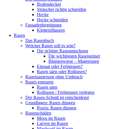
Bodendecker
Sträucher richtig schneiden
Hecke
Hecke schneiden
Fassadenbegrünung
Kletterpflanzen
Rasen
Das Rasenbuch
Welcher Rasen soll es sein?
Die richtige Rasenmischung
Die wichtigsten Rasengräser
Blumenwiese – Magerrasen
Einsaat oder Fertigrasen?
Rasen säen oder Rollrasen?
Rasensanierung ohne Umbruch
Rasen erneuern
Rasen säen
Rollrasen / Fertigrasen verlegen
Der Rasen-Schnitt ist entscheidend
Grundlagen: Rasen düngen
Praxis: Rasen düngen
Rasenschäden
Moos im Rasen
Larven im Rasen
Maulwurf im Rasen