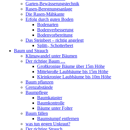
Garten-Bewässerungstechnik
Rasen-Beregnungsanlage
Die Rasen-Mähkante
Erfolg durch guten Boden
Bodenarten
Bodenverbesserung
Bodenvorbereitung
Das Steinbeet – richtig angelegt
Splitt-, Schotterbeet
Baum und Strauch
Klimawandel unter Bäumen
Der richtige Baum …
Großkronige Bäume über 15m Höhe
Mittelgroße Laubbäume bis 15m Höhe
Kleinkronige Laubbäume bis 10m Höhe
Baum pflanzen
Grenzabstände
Baumpflege
Baumkataster
Baumkontrolle
Bäume unter Folter
Baum fällen
Baumstumpf entfernen
was tun gegen Unkraut?
Der richtige Strauch