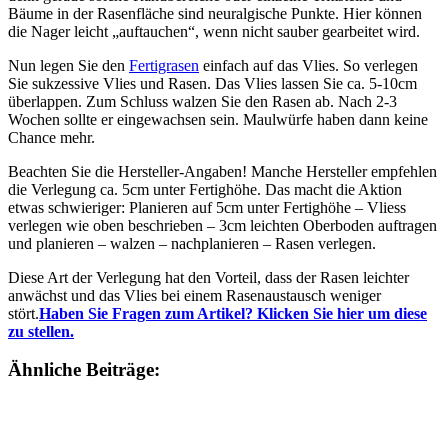
Bäume in der Rasenfläche sind neuralgische Punkte. Hier können
die Nager leicht „auftauchen“, wenn nicht sauber gearbeitet wird.
Nun legen Sie den
Fertigrasen
einfach auf das Vlies. So verlegen
Sie sukzessive Vlies und Rasen. Das Vlies lassen Sie ca. 5-10cm
überlappen. Zum Schluss walzen Sie den Rasen ab. Nach 2-3
Wochen sollte er eingewachsen sein. Maulwürfe haben dann keine
Chance mehr.
Beachten Sie die Hersteller-Angaben! Manche Hersteller empfehlen
die Verlegung ca. 5cm unter Fertighöhe. Das macht die Aktion
etwas schwieriger: Planieren auf 5cm unter Fertighöhe – Vliess
verlegen wie oben beschrieben – 3cm leichten Oberboden auftragen
und planieren – walzen – nachplanieren – Rasen verlegen.
Diese Art der Verlegung hat den Vorteil, dass der Rasen leichter
anwächst und das Vlies bei einem Rasenaustausch weniger
stört.
Haben Sie Fragen zum Artikel? Klicken Sie hier um diese
zu stellen.
Ähnliche Beiträge: