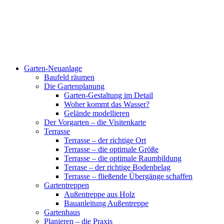
Garten-Neuanlage
Baufeld räumen
Die Gartenplanung
Garten-Gestaltung im Detail
Woher kommt das Wasser?
Gelände modellieren
Der Vorgarten – die Visitenkarte
Terrasse
Terrasse – der richtige Ort
Terrasse – die optimale Größe
Terrasse – die optimale Raumbildung
Terrase – der richtige Bodenbelag
Terrasse – fließende Übergänge schaffen
Gartentreppen
Außentreppe aus Holz
Bauanleitung Außentreppe
Gartenhaus
Planieren – die Praxis