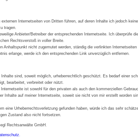
u externen Internetseiten von Dritten führen, auf deren Inhalte ich jedoch kein
zu tragen.
weilige Anbieter/Betreiber der entsprechenden Internetseite. Ich überprüfe di
ichen Rechtsverstoß in voller Breite.
n Anhaltspunkt nicht zugemutet werden, ständig die verlinkten Internetseiten
tnis erlange, werde ich den entsprechenden Link unverzüglich entfernen.
 Inhalte sind, soweit möglich, urheberrechtlich geschützt. Es bedarf einer sc
igt, bearbeitet, verbreitet oder nützt.
nternetseite ist sowohl für den privaten als auch den kommerziellen Gebrauch
er Inhalte auf meiner Internetseite, soweit sie nicht von mir erstellt worden s
zdem eine Urheberrechtsverletzung gefunden haben, würde ich das sehr schät
rigen Zustand also nicht fortsetzen.
Flegl Rechtsanwälte GmbH.
atenschutz.