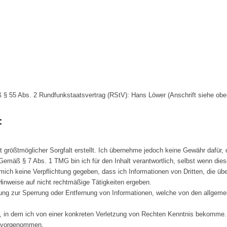
äß § 55 Abs. 2 Rundfunkstaatsvertrag (RStV): Hans Löwer (Anschrift siehe obe
:
t größtmöglicher Sorgfalt erstellt. Ich übernehme jedoch keine Gewähr dafür, da
Gemäß § 7 Abs. 1 TMG bin ich für den Inhalt verantwortlich, selbst wenn diese
ch keine Verpflichtung gegeben, dass ich Informationen von Dritten, die übe
inweise auf nicht rechtmäßige Tätigkeiten ergeben.
htung zur Sperrung oder Entfernung von Informationen, welche von den allgem
t, in dem ich von einer konkreten Verletzung von Rechten Kenntnis bekomme.
s vorgenommen.