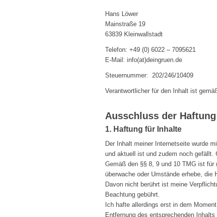
Hans Löwer
Mainstraße 19
63839 Kleinwallstadt
Telefon: +49 (0) 6022 – 7095621
E-Mail: info(at)deingruen.de
Steuernummer: 202/246/10409
Verantwortlicher für den Inhalt ist gem
Ausschluss der Haftung
1. Haftung für Inhalte
Der Inhalt meiner Internetseite wurde mi
und aktuell ist und zudem noch gefällt. 
Gemäß den §§ 8, 9 und 10 TMG ist für mi
überwache oder Umstände erhebe, die H
Davon nicht berührt ist meine Verpflic
Beachtung gebührt.
Ich hafte allerdings erst in dem Momen
Entfernung des entsprechenden Inhalt