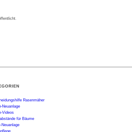
fentlicht.
EGORIEN
heidungshilfe Rasenmäher
n-Neuanlage
n-Videos
abstände für Bäume
-Neuanlage
pflege