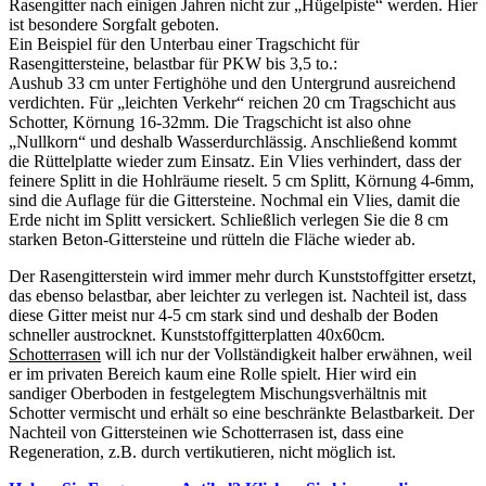
Rasengitter nach einigen Jahren nicht zur „Hügelpiste“ werden. Hier
ist besondere Sorgfalt geboten.
Ein Beispiel für den Unterbau einer Tragschicht für
Rasengittersteine, belastbar für PKW bis 3,5 to.:
Aushub 33 cm unter Fertighöhe und den Untergrund ausreichend
verdichten. Für „leichten Verkehr“ reichen 20 cm Tragschicht aus
Schotter, Körnung 16-32mm. Die Tragschicht ist also ohne
„Nullkorn“ und deshalb Wasserdurchlässig. Anschließend kommt
die Rüttelplatte wieder zum Einsatz. Ein Vlies verhindert, dass der
feinere Splitt in die Hohlräume rieselt. 5 cm Splitt, Körnung 4-6mm,
sind die Auflage für die Gittersteine. Nochmal ein Vlies, damit die
Erde nicht im Splitt versickert. Schließlich verlegen Sie die 8 cm
starken Beton-Gittersteine und rütteln die Fläche wieder ab.
Der Rasengitterstein wird immer mehr durch Kunststoffgitter ersetzt,
das ebenso belastbar, aber leichter zu verlegen ist. Nachteil ist, dass
diese Gitter meist nur 4-5 cm stark sind und deshalb der Boden
schneller austrocknet. Kunststoffgitterplatten 40x60cm.
Schotterrasen
will ich nur der Vollständigkeit halber erwähnen, weil
er im privaten Bereich kaum eine Rolle spielt. Hier wird ein
sandiger Oberboden in festgelegtem Mischungsverhältnis mit
Schotter vermischt und erhält so eine beschränkte Belastbarkeit. Der
Nachteil von Gittersteinen wie Schotterrasen ist, dass eine
Regeneration, z.B. durch vertikutieren, nicht möglich ist.