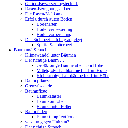
Garten-Bewässerungstechnik
Rasen-Beregnungsanlage
Die Rasen-Mähkante
Erfolg durch guten Boden
Bodenarten
Bodenverbesserung
Bodenvorbereitung
Das Steinbeet – richtig angelegt
Splitt-, Schotterbeet
Baum und Strauch
Klimawandel unter Bäumen
Der richtige Baum …
Großkronige Bäume über 15m Höhe
Mittelgroße Laubbäume bis 15m Höhe
Kleinkronige Laubbäume bis 10m Höhe
Baum pflanzen
Grenzabstände
Baumpflege
Baumkataster
Baumkontrolle
Bäume unter Folter
Baum fällen
Baumstumpf entfernen
was tun gegen Unkraut?
Der richtige Strauch