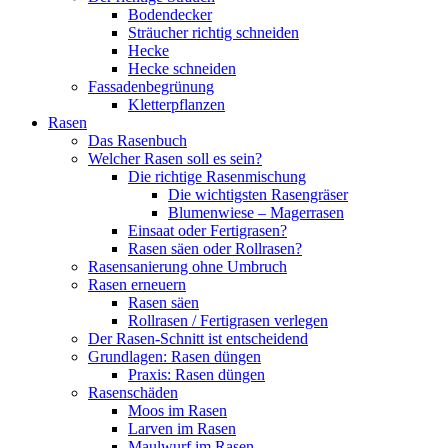
Bodendecker
Sträucher richtig schneiden
Hecke
Hecke schneiden
Fassadenbegrünung
Kletterpflanzen
Rasen
Das Rasenbuch
Welcher Rasen soll es sein?
Die richtige Rasenmischung
Die wichtigsten Rasengräser
Blumenwiese – Magerrasen
Einsaat oder Fertigrasen?
Rasen säen oder Rollrasen?
Rasensanierung ohne Umbruch
Rasen erneuern
Rasen säen
Rollrasen / Fertigrasen verlegen
Der Rasen-Schnitt ist entscheidend
Grundlagen: Rasen düngen
Praxis: Rasen düngen
Rasenschäden
Moos im Rasen
Larven im Rasen
Maulwurf im Rasen