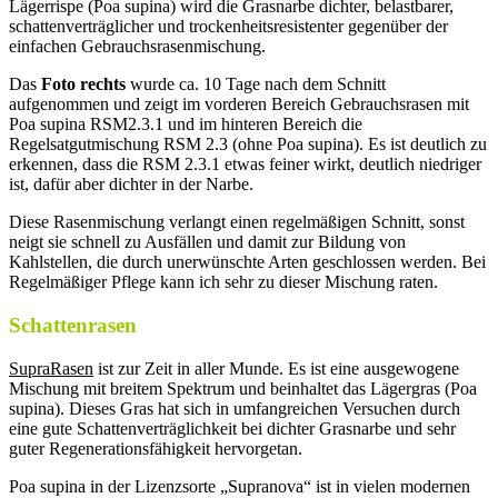
Lägerrispe (Poa supina) wird die Grasnarbe dichter, belastbarer,
schattenverträglicher und trockenheitsresistenter gegenüber der
einfachen Gebrauchsrasenmischung.
Das
Foto rechts
wurde ca. 10 Tage nach dem Schnitt
aufgenommen und zeigt im vorderen Bereich Gebrauchsrasen mit
Poa supina RSM2.3.1 und im hinteren Bereich die
Regelsatgutmischung RSM 2.3 (ohne Poa supina). Es ist deutlich zu
erkennen, dass die RSM 2.3.1 etwas feiner wirkt, deutlich niedriger
ist, dafür aber dichter in der Narbe.
Diese Rasenmischung verlangt einen regelmäßigen Schnitt, sonst
neigt sie schnell zu Ausfällen und damit zur Bildung von
Kahlstellen, die durch unerwünschte Arten geschlossen werden. Bei
Regelmäßiger Pflege kann ich sehr zu dieser Mischung raten.
Schattenrasen
Supra­Rasen
ist zur Zeit in aller Munde. Es ist eine ausgewogene
Mischung mit breitem Spektrum und beinhaltet das Lägergras (Poa
supina). Dieses Gras hat sich in umfangreichen Versuchen durch
eine gute Schattenverträglichkeit bei dichter Grasnarbe und sehr
guter Regenerationsfähigkeit hervorgetan.
Poa supina in der Lizenzsorte „Supranova“ ist in vielen modernen