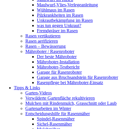
Maulwurf-Vlies-Verlegeanleitung
Wühlmaus im Rasen
Pilzkrankheiten im Rasen
Unkrautbekämpfung im Rasen
was tun gegen Unkraut?
Fremdgräser im Rasen
Rasen vertikutieren
Rasen aerifizieren
Rasen – Bewässerung
Mähroboter / Rasenroboter
Der beste Mähroboter
Mähroboter-Installation
Mähroboter-Testbericht
Garage für Rasenroboter
Garage aus Bruchsandstein für Rasenroboter
Rasenpflege bei Mähroboter-Einsatz
Tipps & Links
Garten-Videos
Verwilderte Gartenfläche rekultivieren
Mulchen mit Rindenmulch, Grasschnitt oder Laub
Gartenarbeiten im Winter
Entscheidungshilfe für Rasenmäher
Spindel-Rasenmäher
Sichel-Rasenmäher