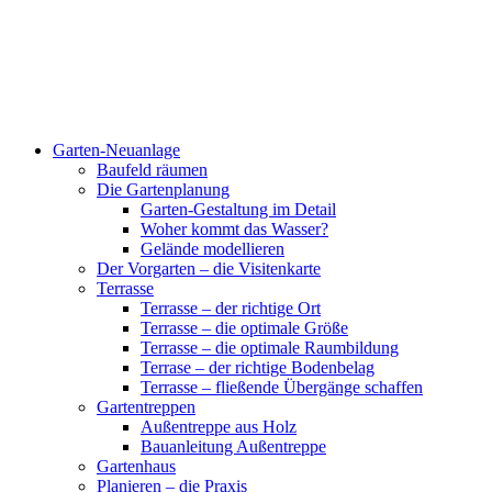
Garten-Neuanlage
Baufeld räumen
Die Gartenplanung
Garten-Gestaltung im Detail
Woher kommt das Wasser?
Gelände modellieren
Der Vorgarten – die Visitenkarte
Terrasse
Terrasse – der richtige Ort
Terrasse – die optimale Größe
Terrasse – die optimale Raumbildung
Terrase – der richtige Bodenbelag
Terrasse – fließende Übergänge schaffen
Gartentreppen
Außentreppe aus Holz
Bauanleitung Außentreppe
Gartenhaus
Planieren – die Praxis