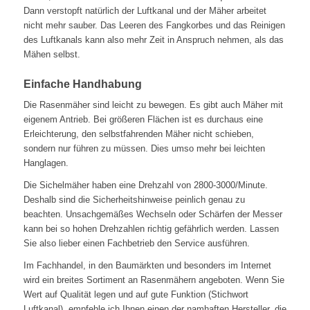
Dann verstopft natürlich der Luftkanal und der Mäher arbeitet
nicht mehr sau­ber. Das Leeren des Fangkorbes und das Reinigen
des Luftkanals kann also mehr Zeit in Anspruch nehmen, als das
Mähen selbst.
Einfache Handhabung
Die Rasenmäher sind leicht zu bewegen. Es gibt auch Mäher mit
eigenem Antrieb. Bei grö­ßeren Flächen ist es durchaus eine
Erleichterung, den selbstfahrenden Mäher nicht schieben,
sondern nur führen zu müssen. Dies umso mehr bei leichten
Hanglagen.
Die Sichelmäher haben eine Drehzahl von 2800-3000/Minute.
Deshalb sind die Sicher­heitshinweise peinlich genau zu
beachten. Unsachgemäßes Wechseln oder Schärfen der Messer
kann bei so hohen Drehzahlen richtig gefährlich werden. Lassen
Sie also lieber einen Fachbetrieb den Service ausführen.
Im Fachhandel, in den Baumärkten und besonders im Internet
wird ein breites Sortiment an Rasenmähern angeboten. Wenn Sie
Wert auf Qualität legen und auf gute Funktion (Stichwort
Luftkanal), empfehle ich Ihnen einen der namhaften Hersteller, die