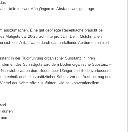
 das
ber bitte in zwei Mähgängen im Abstand weniger Tage.
m auszumachen. Eine gut gepflegte Rasenfläche braucht bei
des Mähguts ca. 20-25 Schnitte pro Jahr. Beim Mulchmähen
ei sich der Zeitaufwand durch das entfallende Abräumen halbiert.
.
esteht in der Rückführung organischer Substanz in ihren
 Entfernen des Schnittguts wird dem Boden organische Substanz –
e Nährstoffe wären dem Boden über Dünger und Bo­denverbesserer
lchtechnik auch ein zusätzlicher Schutz vor der Austrocknug des
iertel der Nährstoffe zuzu­führen, wie bei konventionellem
Hand
s dürfen
lmen