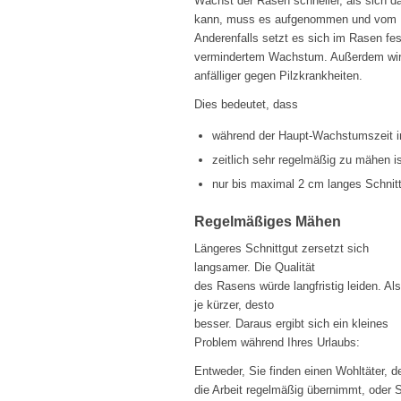
Wächst der Rasen schneller, als sich d
kann, muss es aufgenommen und vom R
Anderenfalls setzt es sich im Rasen fest
vermindertem Wachstum. Außerdem wird
anfälliger gegen Pilzkrankheiten.
Dies bedeutet, dass
während der Haupt-Wachstumszeit im
zeitlich sehr regelmäßig zu mähen i
nur bis maximal 2 cm langes Schnittg
Regelmäßiges Mähen
Längeres Schnittgut zersetzt sich
langsamer. Die Qualität
des Rasens würde langfristig leiden. Als
je kürzer, desto
besser. Daraus ergibt sich ein kleines
Problem während Ihres Urlaubs:
Entweder, Sie finden einen Wohltäter, d
die Arbeit regelmäßig übernimmt, oder 