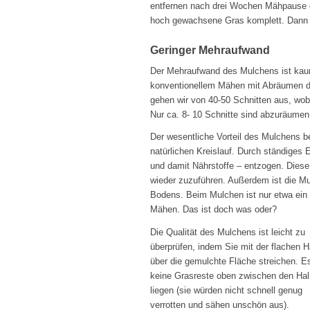
entfernen nach drei Wochen Mähpause
hoch gewachsene Gras komplett. Dann a
Geringer Mehraufwand
Der Mehraufwand des Mulchens ist kau
konventionel­lem Mähen mit Abräumen 
gehen wir von 40-50 Schnit­ten aus, wob
Nur ca. 8- 10 Schnitte sind abzuräumen
Der wesentliche Vorteil des Mulchens b
natürlichen Kreislauf. Durch ständiges
und damit Nährstoffe – entzogen. Dies
wieder zuzuführen. Außerdem ist die Mu
Bodens. Beim Mulchen ist nur etwa ein V
Mähen. Das ist doch was oder?
Die Qualität des Mulchens ist leicht zu
überprüfen, indem Sie mit der flachen 
über die gemulchte Fläche streichen. E
keine Grasreste oben zwischen den Ha
liegen (sie würden nicht schnell genug
verrotten und sähen unschön aus).