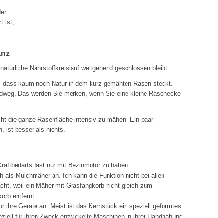
der
t ist,
anz
 natürliche Nährstoffkreislauf weitgehend geschlossen bleibt.
in, dass kaum noch Natur in dem kurz gemähten Rasen steckt.
Feldweg. Das werden Sie merken, wenn Sie eine kleine Rasenecke
icht die ganze Rasenfläche intensiv zu mähen. Ein paar
, ist besser als nichts.
aftbedarfs fast nur mit Bezinmotor zu haben.
ch als Mulchmäher an. Ich kann die Funktion nicht bei allen
cht, weil ein Mäher mit Grasfangkorb nicht gleich zum
rb entfernt.
ür ihre Geräte an. Meist ist das Kernstück ein spe­ziell geformtes
iell für ihren Zweck entwickelte Maschinen in ihrer Handhabung