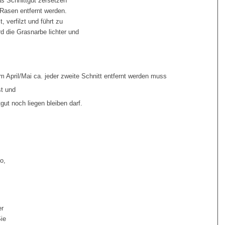
as Schnittgut zersetzen
asen entfernt werden.
, verfilzt und führt zu
 die Grasnarbe lichter und
 April/Mai ca. jeder zweite Schnitt entfernt werden muss
st und
ut noch liegen bleiben darf.
o,
er
Sie