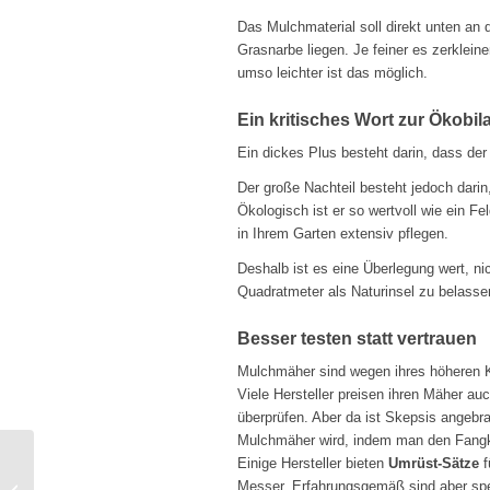
Das Mulchmaterial soll direkt unten an 
Grasnarbe liegen. Je feiner es zerkleiner
umso leichter ist das möglich.
Ein kritisches Wort zur Ökobil
Ein dickes Plus besteht darin, dass der
Der große Nachteil besteht jedoch dar
Ökologisch ist er so wertvoll wie ein 
in Ihrem Garten extensiv pflegen.
Deshalb ist es eine Überlegung wert, n
Quadratmeter als Naturinsel zu belassen
Besser testen statt vertrauen
Mulchmäher sind wegen ihres höheren Kr
Viele Hersteller preisen ihren Mäher au
überprüfen. Aber da ist Skepsis angebra
Mulchmäher wird, indem man den Fangko
Einige Hersteller bieten
Umrüst-Sätze
f
Messer. Erfahrungsgemäß sind aber spez
Sichel-Rasenmäher