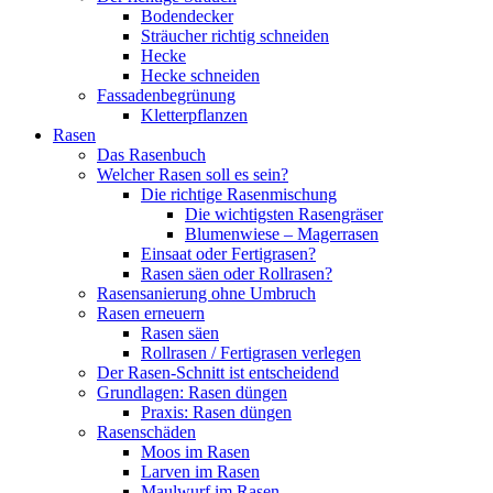
Bodendecker
Sträucher richtig schneiden
Hecke
Hecke schneiden
Fassadenbegrünung
Kletterpflanzen
Rasen
Das Rasenbuch
Welcher Rasen soll es sein?
Die richtige Rasenmischung
Die wichtigsten Rasengräser
Blumenwiese – Magerrasen
Einsaat oder Fertigrasen?
Rasen säen oder Rollrasen?
Rasensanierung ohne Umbruch
Rasen erneuern
Rasen säen
Rollrasen / Fertigrasen verlegen
Der Rasen-Schnitt ist entscheidend
Grundlagen: Rasen düngen
Praxis: Rasen düngen
Rasenschäden
Moos im Rasen
Larven im Rasen
Maulwurf im Rasen