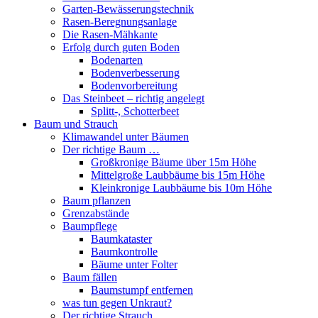
Garten-Bewässerungstechnik
Rasen-Beregnungsanlage
Die Rasen-Mähkante
Erfolg durch guten Boden
Bodenarten
Bodenverbesserung
Bodenvorbereitung
Das Steinbeet – richtig angelegt
Splitt-, Schotterbeet
Baum und Strauch
Klimawandel unter Bäumen
Der richtige Baum …
Großkronige Bäume über 15m Höhe
Mittelgroße Laubbäume bis 15m Höhe
Kleinkronige Laubbäume bis 10m Höhe
Baum pflanzen
Grenzabstände
Baumpflege
Baumkataster
Baumkontrolle
Bäume unter Folter
Baum fällen
Baumstumpf entfernen
was tun gegen Unkraut?
Der richtige Strauch