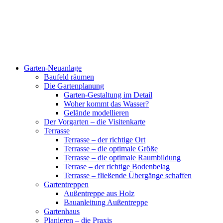
Garten-Neuanlage
Baufeld räumen
Die Gartenplanung
Garten-Gestaltung im Detail
Woher kommt das Wasser?
Gelände modellieren
Der Vorgarten – die Visitenkarte
Terrasse
Terrasse – der richtige Ort
Terrasse – die optimale Größe
Terrasse – die optimale Raumbildung
Terrase – der richtige Bodenbelag
Terrasse – fließende Übergänge schaffen
Gartentreppen
Außentreppe aus Holz
Bauanleitung Außentreppe
Gartenhaus
Planieren – die Praxis