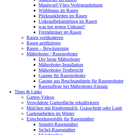
Maulwurf-Vlies-Verlegeanleitung
Wühlmaus im Rasen
Pilzkrankheiten im Rasen
Unkrautbekämpfung im Rasen
was tun gegen Unkraut?
Fremdgräser im Rasen
Rasen vertikutieren
Rasen aerifizieren
Rasen – Bewässerung
Mähroboter / Rasenroboter
Der beste Mähroboter
Mähroboter-Installation
Mähroboter-Testbericht
Garage für Rasenroboter
Garage aus Bruchsandstein für Rasenroboter
Rasenpflege bei Mähroboter-Einsatz
Tipps & Links
Garten-Videos
Verwilderte Gartenfläche rekultivieren
Mulchen mit Rindenmulch, Grasschnitt oder Laub
Gartenarbeiten im Winter
Entscheidungshilfe für Rasenmäher
Spindel-Rasenmäher
Sichel-Rasenmäher