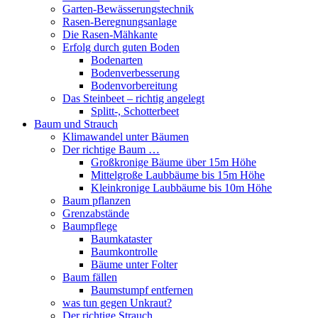
Garten-Bewässerungstechnik
Rasen-Beregnungsanlage
Die Rasen-Mähkante
Erfolg durch guten Boden
Bodenarten
Bodenverbesserung
Bodenvorbereitung
Das Steinbeet – richtig angelegt
Splitt-, Schotterbeet
Baum und Strauch
Klimawandel unter Bäumen
Der richtige Baum …
Großkronige Bäume über 15m Höhe
Mittelgroße Laubbäume bis 15m Höhe
Kleinkronige Laubbäume bis 10m Höhe
Baum pflanzen
Grenzabstände
Baumpflege
Baumkataster
Baumkontrolle
Bäume unter Folter
Baum fällen
Baumstumpf entfernen
was tun gegen Unkraut?
Der richtige Strauch