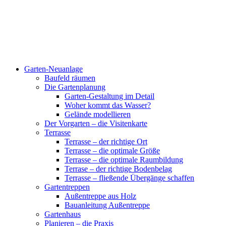
Garten-Neuanlage
Baufeld räumen
Die Gartenplanung
Garten-Gestaltung im Detail
Woher kommt das Wasser?
Gelände modellieren
Der Vorgarten – die Visitenkarte
Terrasse
Terrasse – der richtige Ort
Terrasse – die optimale Größe
Terrasse – die optimale Raumbildung
Terrase – der richtige Bodenbelag
Terrasse – fließende Übergänge schaffen
Gartentreppen
Außentreppe aus Holz
Bauanleitung Außentreppe
Gartenhaus
Planieren – die Praxis