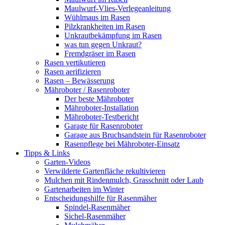
Maulwurf-Vlies-Verlegeanleitung
Wühlmaus im Rasen
Pilzkrankheiten im Rasen
Unkrautbekämpfung im Rasen
was tun gegen Unkraut?
Fremdgräser im Rasen
Rasen vertikutieren
Rasen aerifizieren
Rasen – Bewässerung
Mähroboter / Rasenroboter
Der beste Mähroboter
Mähroboter-Installation
Mähroboter-Testbericht
Garage für Rasenroboter
Garage aus Bruchsandstein für Rasenroboter
Rasenpflege bei Mähroboter-Einsatz
Tipps & Links
Garten-Videos
Verwilderte Gartenfläche rekultivieren
Mulchen mit Rindenmulch, Grasschnitt oder Laub
Gartenarbeiten im Winter
Entscheidungshilfe für Rasenmäher
Spindel-Rasenmäher
Sichel-Rasenmäher