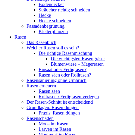
Bodendecker
Sträucher richtig schneiden
Hecke
Hecke schneiden
Fassadenbegrünung
Kletterpflanzen
Rasen
Das Rasenbuch
Welcher Rasen soll es sein?
Die richtige Rasenmischung
Die wichtigsten Rasengräser
Blumenwiese – Magerrasen
Einsaat oder Fertigrasen?
Rasen säen oder Rollrasen?
Rasensanierung ohne Umbruch
Rasen erneuern
Rasen säen
Rollrasen / Fertigrasen verlegen
Der Rasen-Schnitt ist entscheidend
Grundlagen: Rasen düngen
Praxis: Rasen düngen
Rasenschäden
Moos im Rasen
Larven im Rasen
Maulwurf im Rasen