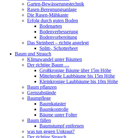
Garten-Bewässerungstechnik
Rasen-Beregnungsanlage
Die Rasen-Mähkante
Erfolg durch guten Boden
Bodenarten
Bodenverbesserung
Bodenvorbereitung
Das Steinbeet – richtig angelegt
Splitt-, Schotterbeet
Baum und Strauch
Klimawandel unter Bäumen
Der richtige Baum …
Großkronige Bäume über 15m Höhe
Mittelgroße Laubbäume bis 15m Höhe
Kleinkronige Laubbäume bis 10m Höhe
Baum pflanzen
Grenzabstände
Baumpflege
Baumkataster
Baumkontrolle
Bäume unter Folter
Baum fällen
Baumstumpf entfernen
was tun gegen Unkraut?
Der richtige Strauch