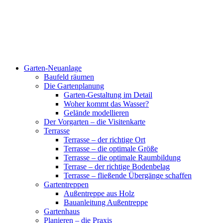
Garten-Neuanlage
Baufeld räumen
Die Gartenplanung
Garten-Gestaltung im Detail
Woher kommt das Wasser?
Gelände modellieren
Der Vorgarten – die Visitenkarte
Terrasse
Terrasse – der richtige Ort
Terrasse – die optimale Größe
Terrasse – die optimale Raumbildung
Terrase – der richtige Bodenbelag
Terrasse – fließende Übergänge schaffen
Gartentreppen
Außentreppe aus Holz
Bauanleitung Außentreppe
Gartenhaus
Planieren – die Praxis