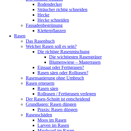
Bodendecker
Sträucher richtig schneiden
Hecke
Hecke schneiden
Fassadenbegrünung
Kletterpflanzen
Rasen
Das Rasenbuch
Welcher Rasen soll es sein?
Die richtige Rasenmischung
Die wichtigsten Rasengräser
Blumenwiese – Magerrasen
Einsaat oder Fertigrasen?
Rasen säen oder Rollrasen?
Rasensanierung ohne Umbruch
Rasen erneuern
Rasen säen
Rollrasen / Fertigrasen verlegen
Der Rasen-Schnitt ist entscheidend
Grundlagen: Rasen düngen
Praxis: Rasen düngen
Rasenschäden
Moos im Rasen
Larven im Rasen
Maulwurf im Rasen