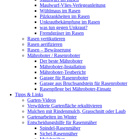
Maulwurf-Vlies-Verlegeanleitung
Wühlmaus im Rasen
Pilzkrankheiten im Rasen
Unkrautbekämpfung im Rasen
was tun gegen Unkraut?
Fremdgräser im Rasen
Rasen vertikutieren
Rasen aerifizieren
Rasen – Bewässerung
Mähroboter / Rasenroboter
Der beste Mähroboter
Mähroboter-Installation
Mähroboter-Testbericht
Garage für Rasenroboter
Garage aus Bruchsandstein für Rasenroboter
Rasenpflege bei Mähroboter-Einsatz
Tipps & Links
Garten-Videos
Verwilderte Gartenfläche rekultivieren
Mulchen mit Rindenmulch, Grasschnitt oder Laub
Gartenarbeiten im Winter
Entscheidungshilfe für Rasenmäher
Spindel-Rasenmäher
Sichel-Rasenmäher