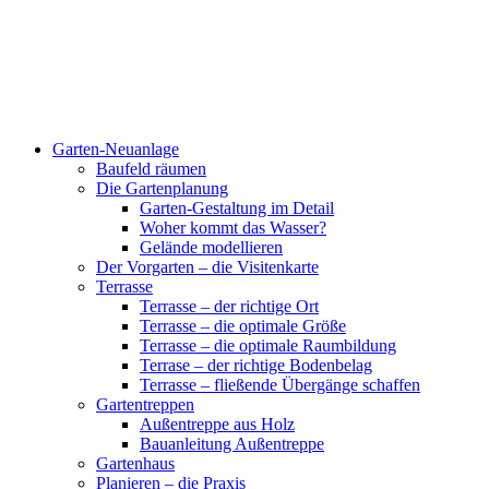
Garten-Neuanlage
Baufeld räumen
Die Gartenplanung
Garten-Gestaltung im Detail
Woher kommt das Wasser?
Gelände modellieren
Der Vorgarten – die Visitenkarte
Terrasse
Terrasse – der richtige Ort
Terrasse – die optimale Größe
Terrasse – die optimale Raumbildung
Terrase – der richtige Bodenbelag
Terrasse – fließende Übergänge schaffen
Gartentreppen
Außentreppe aus Holz
Bauanleitung Außentreppe
Gartenhaus
Planieren – die Praxis