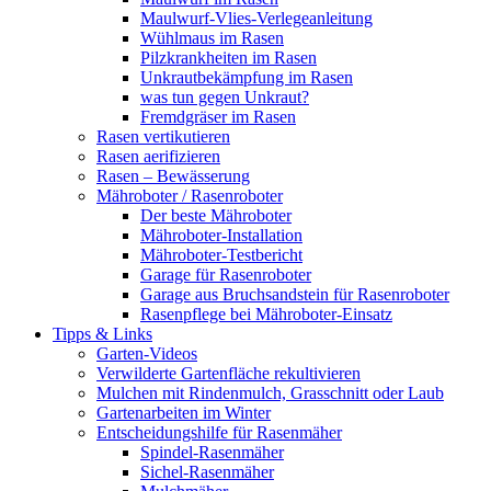
Maulwurf-Vlies-Verlegeanleitung
Wühlmaus im Rasen
Pilzkrankheiten im Rasen
Unkrautbekämpfung im Rasen
was tun gegen Unkraut?
Fremdgräser im Rasen
Rasen vertikutieren
Rasen aerifizieren
Rasen – Bewässerung
Mähroboter / Rasenroboter
Der beste Mähroboter
Mähroboter-Installation
Mähroboter-Testbericht
Garage für Rasenroboter
Garage aus Bruchsandstein für Rasenroboter
Rasenpflege bei Mähroboter-Einsatz
Tipps & Links
Garten-Videos
Verwilderte Gartenfläche rekultivieren
Mulchen mit Rindenmulch, Grasschnitt oder Laub
Gartenarbeiten im Winter
Entscheidungshilfe für Rasenmäher
Spindel-Rasenmäher
Sichel-Rasenmäher