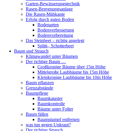
Garten-Bewässerungstechnik
Rasen-Beregnungsanlage
Die Rasen-Mähkante
Erfolg durch guten Boden
Bodenarten
Bodenverbesserung
Bodenvorbereitung
Das Steinbeet – richtig angelegt
Splitt-, Schotterbeet
Baum und Strauch
Klimawandel unter Bäumen
Der richtige Baum …
Großkronige Bäume über 15m Höhe
Mittelgroße Laubbäume bis 15m Höhe
Kleinkronige Laubbäume bis 10m Höhe
Baum pflanzen
Grenzabstände
Baumpflege
Baumkataster
Baumkontrolle
Bäume unter Folter
Baum fällen
Baumstumpf entfernen
was tun gegen Unkraut?
Der richtige Strauch