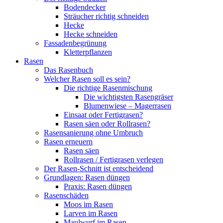
Bodendecker
Sträucher richtig schneiden
Hecke
Hecke schneiden
Fassadenbegrünung
Kletterpflanzen
Rasen
Das Rasenbuch
Welcher Rasen soll es sein?
Die richtige Rasenmischung
Die wichtigsten Rasengräser
Blumenwiese – Magerrasen
Einsaat oder Fertigrasen?
Rasen säen oder Rollrasen?
Rasensanierung ohne Umbruch
Rasen erneuern
Rasen säen
Rollrasen / Fertigrasen verlegen
Der Rasen-Schnitt ist entscheidend
Grundlagen: Rasen düngen
Praxis: Rasen düngen
Rasenschäden
Moos im Rasen
Larven im Rasen
Maulwurf im Rasen