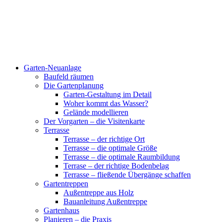
Garten-Neuanlage
Baufeld räumen
Die Gartenplanung
Garten-Gestaltung im Detail
Woher kommt das Wasser?
Gelände modellieren
Der Vorgarten – die Visitenkarte
Terrasse
Terrasse – der richtige Ort
Terrasse – die optimale Größe
Terrasse – die optimale Raumbildung
Terrase – der richtige Bodenbelag
Terrasse – fließende Übergänge schaffen
Gartentreppen
Außentreppe aus Holz
Bauanleitung Außentreppe
Gartenhaus
Planieren – die Praxis