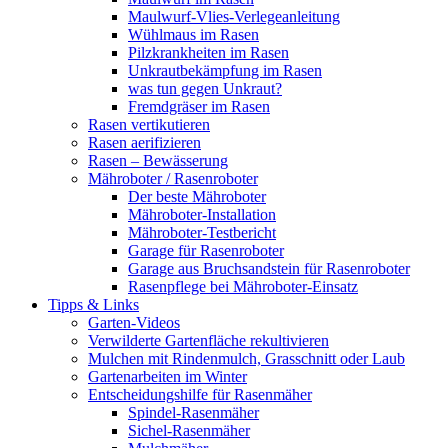
Maulwurf-Vlies-Verlegeanleitung
Wühlmaus im Rasen
Pilzkrankheiten im Rasen
Unkrautbekämpfung im Rasen
was tun gegen Unkraut?
Fremdgräser im Rasen
Rasen vertikutieren
Rasen aerifizieren
Rasen – Bewässerung
Mähroboter / Rasenroboter
Der beste Mähroboter
Mähroboter-Installation
Mähroboter-Testbericht
Garage für Rasenroboter
Garage aus Bruchsandstein für Rasenroboter
Rasenpflege bei Mähroboter-Einsatz
Tipps & Links
Garten-Videos
Verwilderte Gartenfläche rekultivieren
Mulchen mit Rindenmulch, Grasschnitt oder Laub
Gartenarbeiten im Winter
Entscheidungshilfe für Rasenmäher
Spindel-Rasenmäher
Sichel-Rasenmäher