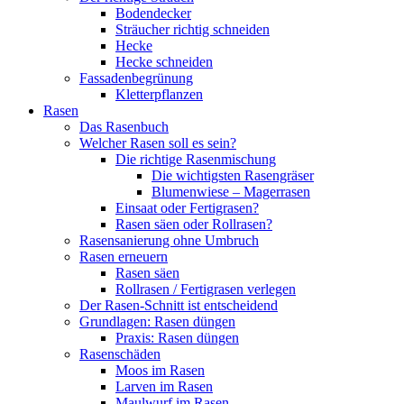
Bodendecker
Sträucher richtig schneiden
Hecke
Hecke schneiden
Fassadenbegrünung
Kletterpflanzen
Rasen
Das Rasenbuch
Welcher Rasen soll es sein?
Die richtige Rasenmischung
Die wichtigsten Rasengräser
Blumenwiese – Magerrasen
Einsaat oder Fertigrasen?
Rasen säen oder Rollrasen?
Rasensanierung ohne Umbruch
Rasen erneuern
Rasen säen
Rollrasen / Fertigrasen verlegen
Der Rasen-Schnitt ist entscheidend
Grundlagen: Rasen düngen
Praxis: Rasen düngen
Rasenschäden
Moos im Rasen
Larven im Rasen
Maulwurf im Rasen