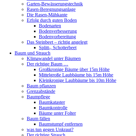
Garten-Bewässerungstechnik
Rasen-Beregnungsanlage
Die Rasen-Mähkante
Erfolg durch guten Boden
Bodenarten
Bodenverbesserung
Bodenvorbereitung
Das Steinbeet – richtig angelegt
Splitt-, Schotterbeet
Baum und Strauch
Klimawandel unter Bäumen
Der richtige Baum …
Großkronige Bäume über 15m Höhe
Mittelgroße Laubbäume bis 15m Höhe
Kleinkronige Laubbäume bis 10m Höhe
Baum pflanzen
Grenzabstände
Baumpflege
Baumkataster
Baumkontrolle
Bäume unter Folter
Baum fällen
Baumstumpf entfernen
was tun gegen Unkraut?
Der richtige Strauch